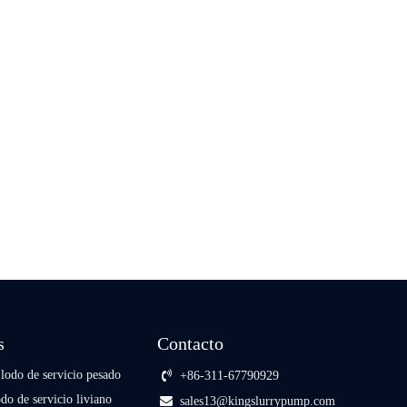
s
Contacto
lodo de servicio pesado
+86-311-67790929
o de servicio liviano
sales13@kingslurrypump.com