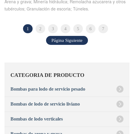
Arena y grava; Minería hidráulica; Remolacha azucarera y otros
tubérculos; Granulación de escoria; Túneles.
1
2
3
4
5
6
7
Página Siguiente
CATEGORIA DE PRODUCTO
Bombas para lodo de servicio pesado
Bombas de lodo de servicio liviano
Bombas de lodo verticales
Bombas de arena y grava