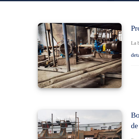
Pr
La b
det
Bo
de