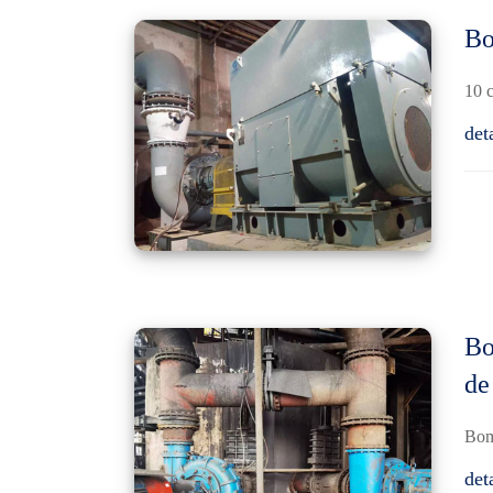
Bo
10 c
det
Bo
de
Bomb
det