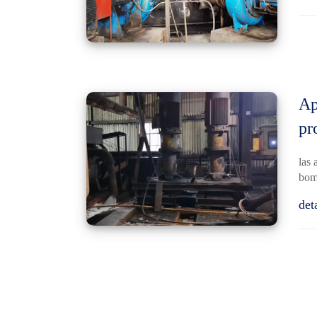
Ap
pr
las 
bomb
det