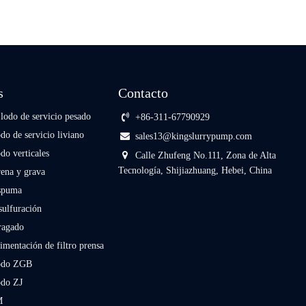
s
Contacto
lodo de servicio pesado
+86-311-67790929
o de servicio liviano
sales13@kingslurrypump.com
do verticales
Calle Zhufeng No.111, Zona de Alta
Tecnología, Shijiazhuang, Hebei, China
ena y grava
spuma
ulfuración
ragado
mentación de filtro prensa
odo ZGB
odo ZJ
M