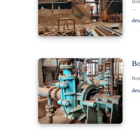
Bomb
...
det
Bo
Bomb
det