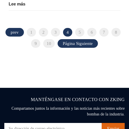
Lee más
prev
1
2
3
4
5
6
7
8
9
10
Página Siguiente
MANTÉNGASE EN CONTACTO CON ZKING
Compartamos juntos la información y las noticias más recientes sobre
bombas de la industria.